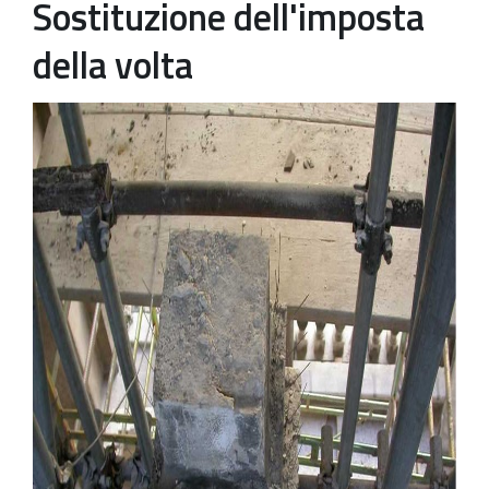
Sostituzione dell'imposta
Patrimonio Storico-Artistico
della volta
Ufficio Esportazione
Ufficio Tutela
Servizi
Galleria
Contatti