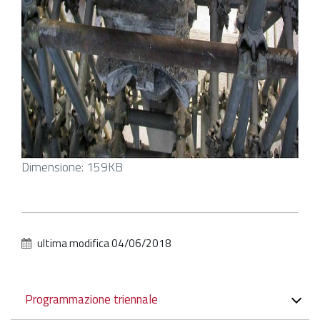
Clicca
Dimensione: 159KB
per
vedere
l'immagine
alle
ultima modifica
04/06/2018
dimensioni
originali…
Navigazione
Programmazione triennale