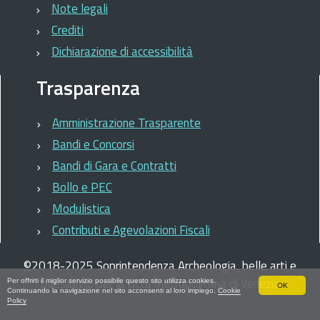
Note legali
Crediti
Dichiarazione di accessibilità
Trasparenza
Amministrazione Trasparente
Bandi e Concorsi
Bandi di Gara e Contratti
Bollo e PEC
Modulistica
Contributi e Agevolazioni Fiscali
©
2018-2025
Soprintendenza Archeologia, belle arti e
paesaggio per la città metropolitana di Venezia
Per offrirti il miglior servizio possibile questo sito utilizza cookies.
OK
Continuando la navigazione nel sito acconsenti al loro impiego.
Cookie
Policy