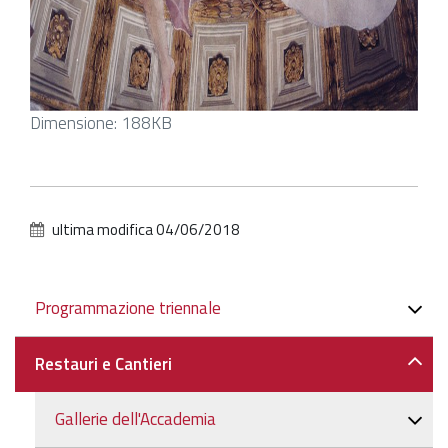
Clicca
Dimensione: 188KB
per
vedere
l'immagine
alle
ultima modifica
04/06/2018
dimensioni
originali…
Navigazione
Programmazione triennale
Restauri e Cantieri
Gallerie dell'Accademia