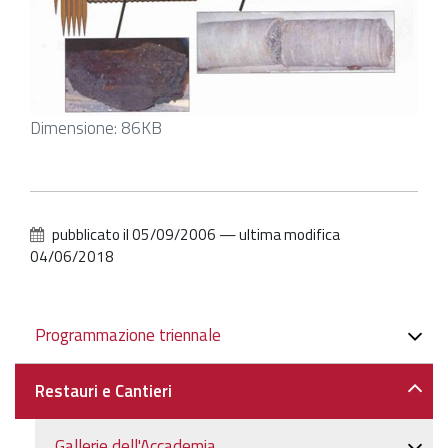
Clicca
Dimensione: 86KB
per
vedere
l'immagine
alle
pubblicato il
05/09/2006
—
ultima modifica
dimensioni
04/06/2018
originali…
Navigazione
Programmazione triennale
Restauri e Cantieri
Gallerie dell'Accademia