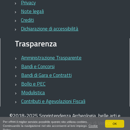
Privacy
Note legali
Crediti
Dichiarazione di accessibilità
Trasparenza
Amministrazione Trasparente
Bandi e Concorsi
Bandi di Gara e Contratti
Bollo e PEC
Modulistica
Contributi e Agevolazioni Fiscali
©
2018-2025
Soprintendenza Archeologia, belle arti e
paesaggio per la città metropolitana di Venezia
Per offrirti il miglior servizio possibile questo sito utilizza cookies.
OK
Continuando la navigazione nel sito acconsenti al loro impiego.
Cookie
Policy