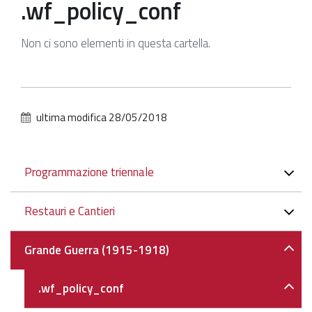
.wf_policy_conf
Patrimonio Storico-Artistico
Non ci sono elementi in questa cartella.
Ufficio Esportazione
Ufficio Tutela
Servizi
ultima modifica
28/05/2018
Galleria
Contatti
Navigazione
Programmazione triennale
Restauri e Cantieri
Grande Guerra (1915-1918)
.wf_policy_conf