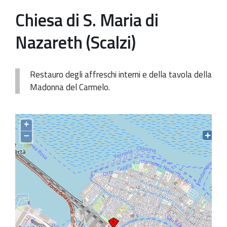
Chiesa di S. Maria di
Patrimonio Storico-Artistico
Nazareth (Scalzi)
Ufficio Esportazione
Ufficio Tutela
Restauro degli affreschi interni e della tavola della
Servizi
Madonna del Carmelo.
Galleria
Contatti
+
−