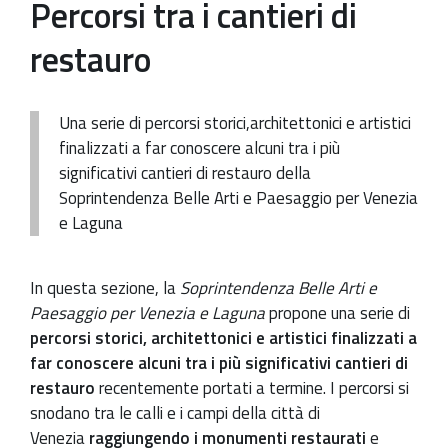
Percorsi tra i cantieri di
Patrimonio Storico-Artistico
restauro
Ufficio Esportazione
Ufficio Tutela
Una serie di percorsi storici,architettonici e artistici
finalizzati a far conoscere alcuni tra i più
Servizi
significativi cantieri di restauro della
Galleria
Soprintendenza Belle Arti e Paesaggio per Venezia
e Laguna
Contatti
In questa sezione, la
Soprintendenza Belle Arti e
Paesaggio per Venezia e Laguna
propone una serie di
percorsi storici, architettonici e artistici finalizzati a
far conoscere alcuni tra i più significativi cantieri di
restauro
recentemente portati a termine. I percorsi si
snodano tra le calli e i campi della città di
Venezia
raggiungendo i monumenti restaurati
e