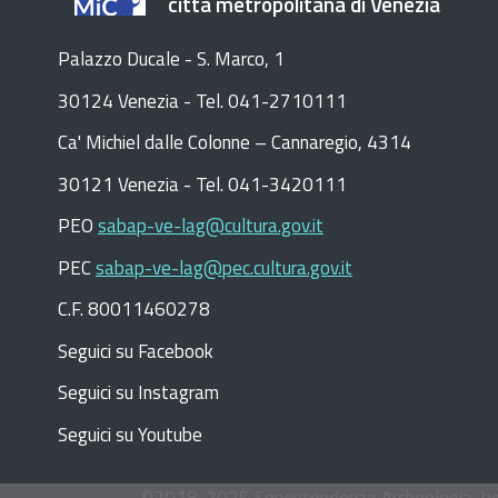
città metropolitana di Venezia
Palazzo Ducale - S. Marco, 1
30124 Venezia - Tel. 041-2710111
C
a
'
Michiel dalle Colonne – Cannaregio, 4314
30121 Venezia -
Tel. 041-3420111
PEO
sabap-ve-lag@cultura.gov.it
PEC
sabap-ve-lag@pec.cultura.gov.it
C.F. 80011460278
Seguici su Facebook
Seguici su Instagram
Seguici su Youtube