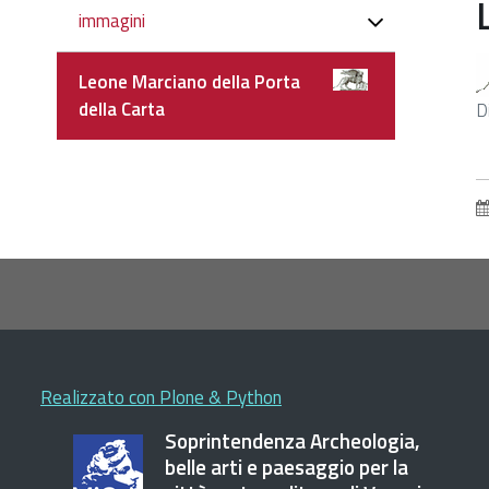
Navigazione
immagini
Leone Marciano della Porta
C
della Carta
D
p
v
l
a
d
o
Realizzato con Plone & Python
Soprintendenza Archeologia,
belle arti e paesaggio per la