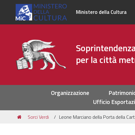
Ministero della Cultura
Soprintendenza 
per la città me
Sezioni
Organizzazione
Patrimoni
Ufficio Esportaz
Tu
Sorci Verdi
Leone Marciano della Porta della Cart
sei
qui: