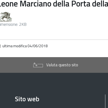
Leone Marciano della Porta dell
licca
imensione: 2KB
er
edere
'immagine
ultima modifica
04/06/2018
lle
imensioni
riginali…
Valuta questo sito
Sito web