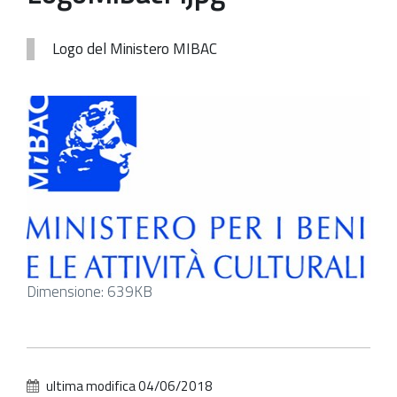
Patrimonio Storico-Artistico
Logo del Ministero MIBAC
Ufficio Esportazione
Ufficio Tutela
Servizi
Galleria
Contatti
Clicca
Dimensione: 639KB
per
vedere
l'immagine
alle
ultima modifica
04/06/2018