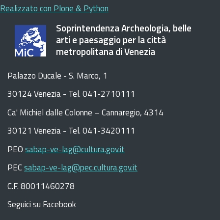
Realizzato con Plone & Python
Soprintendenza Archeologia, belle
arti e paesaggio per la città
metropolitana di Venezia
Palazzo Ducale - S. Marco, 1
30124 Venezia - Tel. 041-2710111
C
a
'
Michiel dalle Colonne – Cannaregio, 4314
30121 Venezia -
Tel. 041-3420111
PEO
sabap-ve-lag@cultura.gov.it
PEC
sabap-ve-lag@pec.cultura.gov.it
C.F. 80011460278
Seguici su Facebook