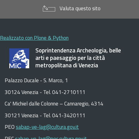
Valuta questo sito
Realizzato con Plone & Python
Soprintendenza Archeologia, belle
arti e paesaggio per la città
metropolitana di Venezia
Palazzo Ducale - S. Marco, 1
30124 Venezia - Tel. 041-2710111
C
a
'
Michiel dalle Colonne – Cannaregio, 4314
30121 Venezia -
Tel. 041-3420111
PEO
sabap-ve-lag@cultura.gov.it
PEC
sabap-ve-lag@pec.cultura.gov.it