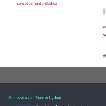
consolidamento-statico
a
v
Realizzato con Plone & Python