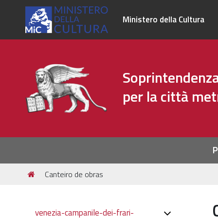
Ministero della Cultura
Soprintendenza 
per la città me
Sezioni
P
Tu
Canteiro de obras
sei
qui:
Navigazione
venezia-campanile-dei-frari-