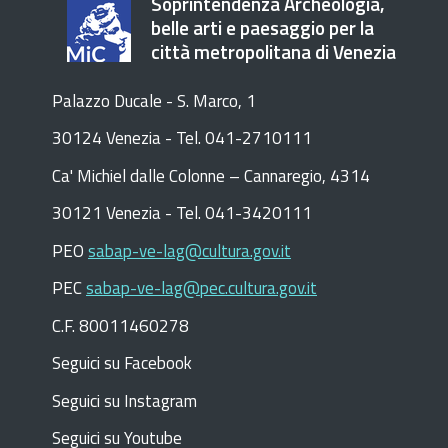
Soprintendenza Archeologia,
belle arti e paesaggio per la
città metropolitana di Venezia
Palazzo Ducale - S. Marco, 1
30124 Venezia - Tel. 041-2710111
C
a
'
Michiel dalle Colonne – Cannaregio, 4314
30121 Venezia -
Tel. 041-3420111
PEO
sabap-ve-lag@cultura.gov.it
PEC
sabap-ve-lag@pec.cultura.gov.it
C.F. 80011460278
Seguici su Facebook
Seguici su Instagram
Seguici su Youtube