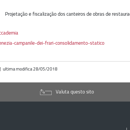
Projetação e fiscalização dos canteiros de obras de restaura
ccademia
enezia-campanile-dei-frari-consolidamento-statico
ultima modifica
28/05/2018
Valuta questo sito