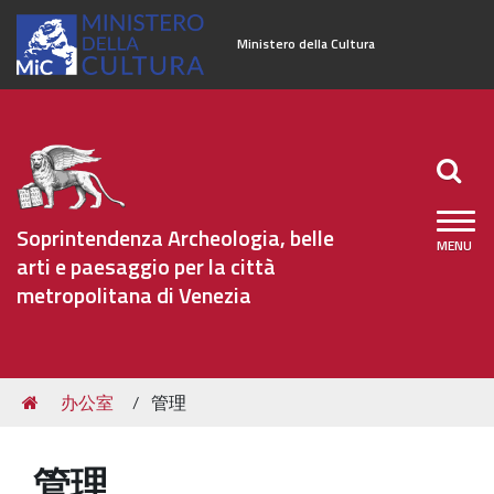
Ministero della Cultura
Soprintendenza Archeologia, belle
arti e paesaggio per la città
metropolitana di Venezia
Sezioni
Tu
办公室
管理
怎么
sei
qui:
服务
管理
办公室