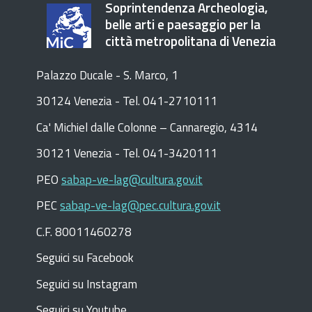
Soprintendenza Archeologia,
belle arti e paesaggio per la
città metropolitana di Venezia
Palazzo Ducale - S. Marco, 1
30124 Venezia - Tel. 041-2710111
C
a
'
Michiel dalle Colonne – Cannaregio, 4314
30121 Venezia -
Tel. 041-3420111
PEO
sabap-ve-lag@cultura.gov.it
PEC
sabap-ve-lag@pec.cultura.gov.it
C.F. 80011460278
Seguici su Facebook
Seguici su Instagram
Seguici su Youtube