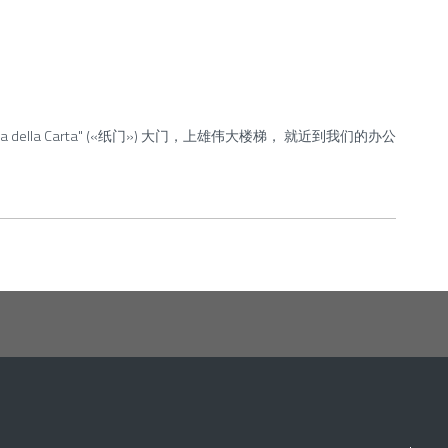
a della Carta" («纸门») 大门，上雄伟大楼梯， 就近到我们的办公