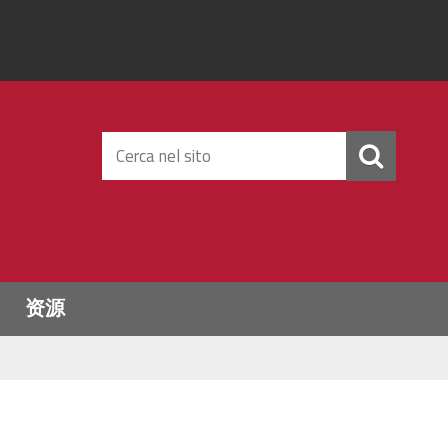
Cerca
nel
sito
资源