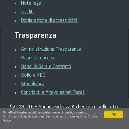
Note legali
Crediti
Dichiarazione di accessibilità
Trasparenza
Amministrazione Trasparente
Bandi e Concorsi
Bandi di Gara e Contratti
Bollo e PEC
Modulistica
Contributi e Agevolazioni Fiscali
©
2018-2025
Soprintendenza Archeologia, belle arti e
paesaggio per la città metropolitana di Venezia
Per offrirti il miglior servizio possibile questo sito utilizza cookies.
OK
Continuando la navigazione nel sito acconsenti al loro impiego.
Cookie
Policy