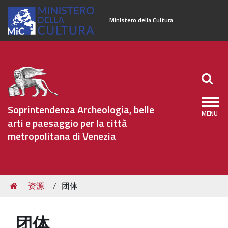
Ministero della Cultura
Soprintendenza Archeologia, belle
arti e paesaggio per la città
metropolitana di Venezia
Sezioni
Tu
资源
团体
怎么
sei
qui:
服务
团体
办公室