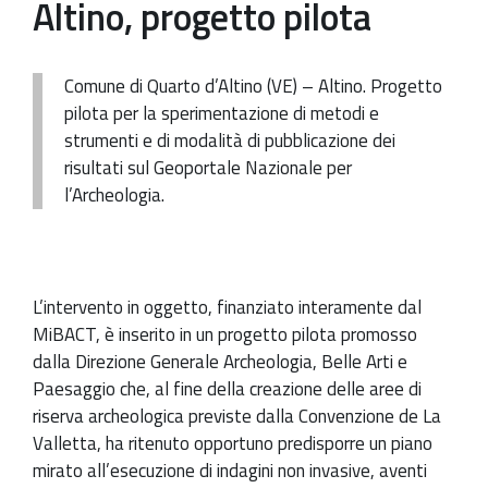
Altino, progetto pilota
Patrimonio Storico-Artistico
Ufficio Esportazione
Comune di Quarto d’Altino (VE) – Altino. Progetto
pilota per la sperimentazione di metodi e
Ufficio Tutela
strumenti e di modalità di pubblicazione dei
Servizi
risultati sul Geoportale Nazionale per
l’Archeologia.
Galleria
Contatti
L’intervento in oggetto, finanziato interamente dal
MiBACT, è inserito in un progetto pilota promosso
dalla Direzione Generale Archeologia, Belle Arti e
Paesaggio che, al fine della creazione delle aree di
riserva archeologica previste dalla Convenzione de La
Valletta, ha ritenuto opportuno predisporre un piano
mirato all’esecuzione di indagini non invasive, aventi