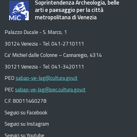
Soprintendenza Archeologia, belle
arti e paesaggio per la città
metropolitana di Venezia
Palazzo Ducale - S. Marco, 1
30124 Venezia - Tel. 041-2710111
C
a
'
Michiel dalle Colonne – Cannaregio, 4314
30121 Venezia -
Tel. 041-3420111
PEO
sabap-ve-lag@cultura.gov.it
PEC
sabap-ve-lag@pec.cultura.gov.it
C.F. 80011460278
Seguici su Facebook
Seguici su Instagram
Seguici su Youtube