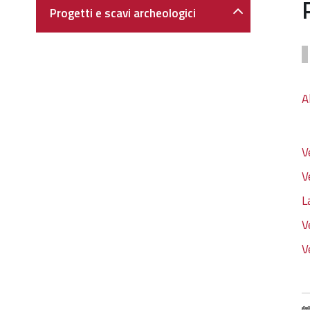
Navigazione
Progetti e scavi archeologici
A
V
V
L
V
V