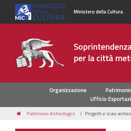
Ministero della Cultura
Soprintendenza 
per la città me
Sezioni
Organizzazione
Patrimoni
Ufficio Esportaz
Tu
Patrimonio Archeologico
Progetti e scavi archeo
sei
qui: