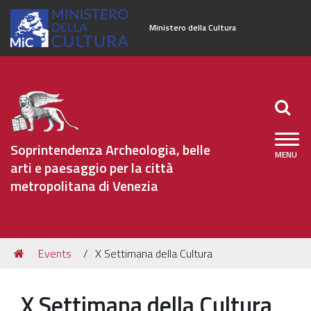
Ministero della Cultura
Soprintendenza Archeologia, belle
arti e paesaggio per la città
metropolitana di Venezia
Sezioni
Tu
Events
X Settimana della Cultura
Organizzazione
sei
qui:
Patrimonio Archeologico
X Settimana della Cultura
Patrimonio Architettonico