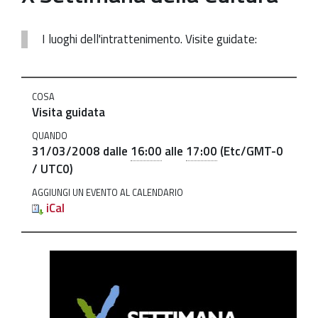
Patrimonio Storico-Artistico
I luoghi dell'intrattenimento. Visite guidate:
Ufficio Esportazione
Ufficio Tutela
http://www.soprintendenza.venezia.beniculturali.it/it/event
COSA
settimana-
Servizi
Visita guidata
della-
Galleria
cultura-
QUANDO
31/03/2008
dalle
16:00
alle
17:00
(Etc/GMT-0
10
Contatti
/ UTC0)
X
AGGIUNGI UN EVENTO AL CALENDARIO
Settimana
iCal
della
Cultura
2008-
03-
31T16:00:00+00:00
2008-