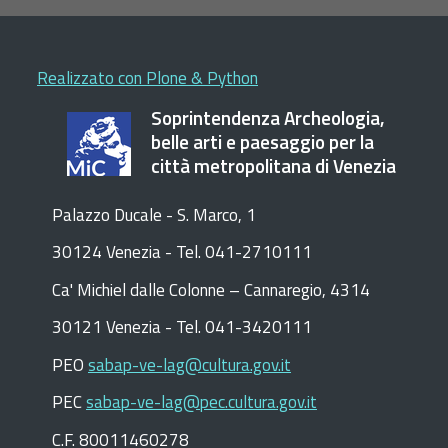
di
S
G
Realizzato con Plone & Python
E
Soprintendenza Archeologia,
belle arti e paesaggio per la
città metropolitana di Venezia
Palazzo Ducale - S. Marco, 1
30124 Venezia - Tel. 041-2710111
C
a
'
Michiel dalle Colonne – Cannaregio, 4314
30121 Venezia -
Tel. 041-3420111
PEO
sabap-ve-lag@cultura.gov.it
PEC
sabap-ve-lag@pec.cultura.gov.it
C.F. 80011460278