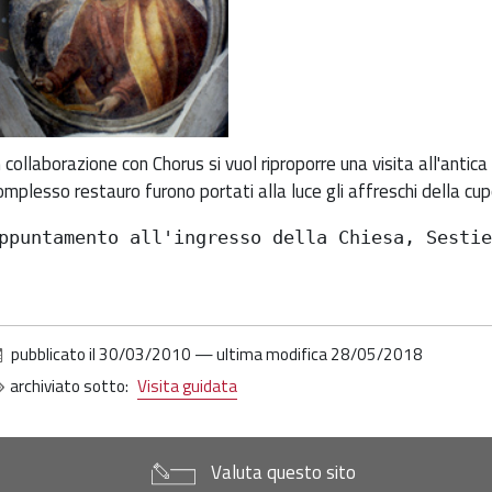
ella
ultura
hiesa
an
n collaborazione con Chorus si vuol riproporre una visita all'antic
iovanni
omplesso restauro furono portati alla luce gli affreschi della cup
lemosinario
ppuntamento all'ingresso della Chiesa, Sesti
010-
4-
9T17:00:00+00:00
010-
pubblicato il
30/03/2010
—
ultima modifica
28/05/2018
4-
archiviato sotto:
Visita guidata
9T18:30:00+00:00
ista
lla
Valuta questo sito
hiesa