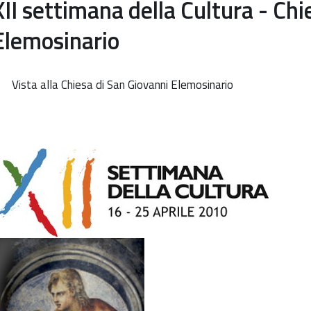
XII settimana della Cultura - Chi
Elemosinario
Vista alla Chiesa di San Giovanni Elemosinario
ttp://www.soprintendenza.venezia.beniculturali.it/it/events/xii-
ettimana-
ella-
uoltura-
hiesa-
i-
an-
iovanni-
lemosinario
II
ettimana