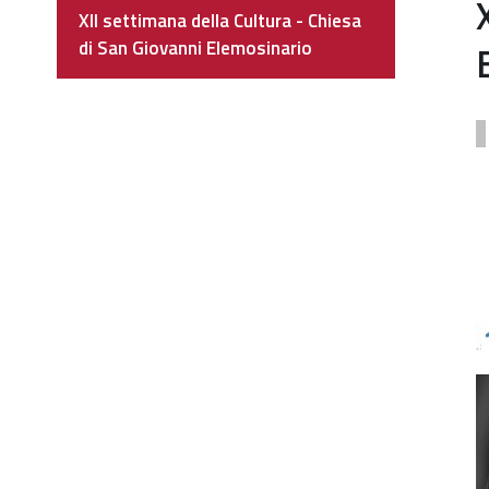
Navigazione
XII settimana della Cultura - Chiesa
di San Giovanni Elemosinario
h
s
d
c
c
d
s
g
e
X
s