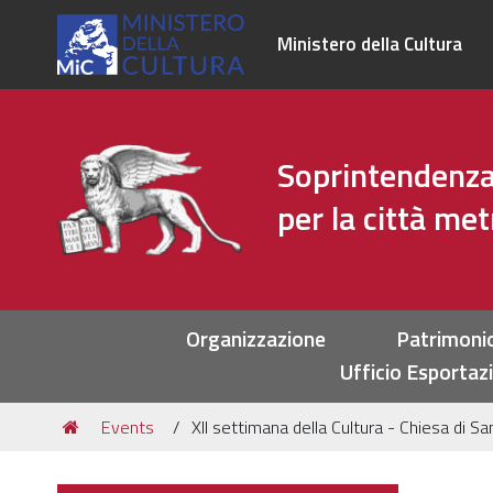
Ministero della Cultura
Soprintendenza 
per la città me
Sezioni
Organizzazione
Patrimoni
Ufficio Esportaz
Tu
Events
XII settimana della Cultura - Chiesa di S
sei
qui: