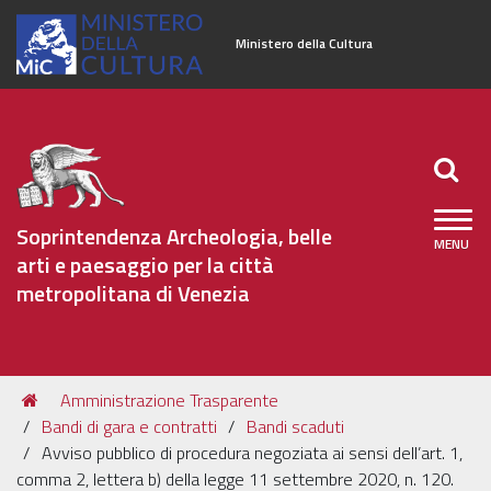
Ministero della Cultura
Soprintendenza Archeologia, belle
arti e paesaggio per la città
metropolitana di Venezia
Sezioni
Tu
Amministrazione Trasparente
Organizzazione
sei
Bandi di gara e contratti
Bandi scaduti
qui:
Patrimonio Archeologico
Avviso pubblico di procedura negoziata ai sensi dell’art. 1,
comma 2, lettera b) della legge 11 settembre 2020, n. 120.
Patrimonio Architettonico