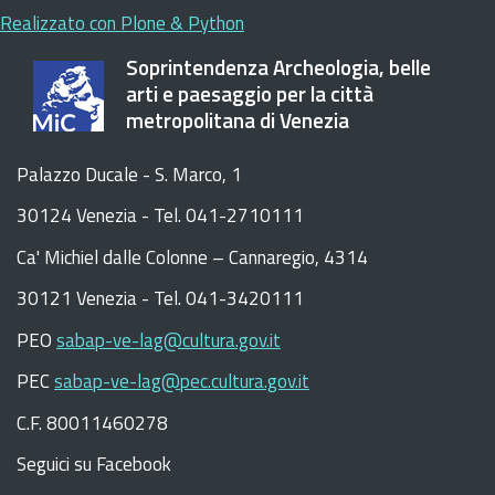
Realizzato con Plone & Python
Soprintendenza Archeologia, belle
arti e paesaggio per la città
metropolitana di Venezia
Palazzo Ducale - S. Marco, 1
30124 Venezia - Tel. 041-2710111
C
a
'
Michiel dalle Colonne – Cannaregio, 4314
30121 Venezia -
Tel. 041-3420111
PEO
sabap-ve-lag@cultura.gov.it
PEC
sabap-ve-lag@pec.cultura.gov.it
C.F. 80011460278
Seguici su Facebook