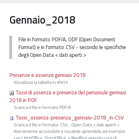
Patrimonio Storico-Artistico
Gennaio_2018
Ufficio Esportazione
Ufficio Tutela
File in formato PDF/A, ODF (Open Document
Servizi
Format) e in formato .CSV - secondo le specifiche
degli Open Data < dati aperti >
Galleria
Contatti
Presenze e assenze gennaio 2018
Visualizza la tabella in xhtml
Tassi di assenza e presenza del personale gennaio
2018 in PDF
Scarica il file in formato PDF/A
Tassi_assenza-presenza_gennaio-2018_in-CSV
Scarica il file in formato .CSV - Open Data < dati aperti >
liberamente accessibile e riusabile aprendolo ad esempio
con LibreOffice, OpenOffice, o Neoffice avendo cura di