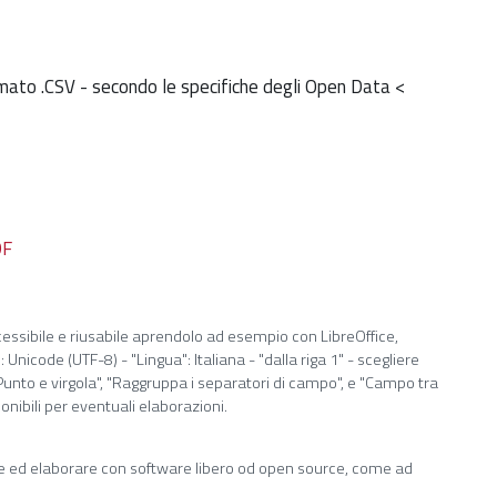
mato .CSV - secondo le specifiche degli Open Data <
DF
ccessibile e riusabile aprendolo ad esempio con LibreOffice,
nicode (UTF-8) - "Lingua": Italiana - "dalla riga 1" - scegliere
, "Punto e virgola", "Raggruppa i separatori di campo", e "Campo tra
ponibili per eventuali elaborazioni.
ire ed elaborare con software libero od open source, come ad