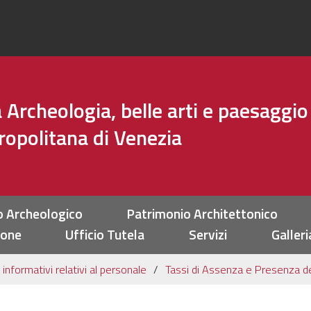
Archeologia, belle arti e paesaggio
tropolitana di Venezia
o Archeologico
Patrimonio Architettonico
ione
Ufficio Tutela
Servizi
Galleri
 informativi relativi al personale
Tassi di Assenza e Presenza d