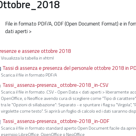
Ottobre_2018
File in formato PDF/A, ODF (Open Document Format) e in for
dati aperti >
resenze e assenze ottobre 2018
Visualizza la tabella in xhtml
Tassi di assenza e presenza del personale ottobre 2018 in P
Scarica il file in formato PDF/A
Tassi_assenza-presenza_ottobre-2018_in-CSV
Scarica il file in formato .CSV - Open Data < dati aperti > liberamente a
OpenOffice, o Neoffice avendo cura di scegliere come "Tipo di carattere": U
tra le "Opzioni di sillabazione": Separato - e spuntare i flag su "Virgola"
virgolette come testo". Si aprirà un foglio di calcolo ed i dati saranno dis
Tassi_assenza-presenza_ottobre-2018_in-ODF
Scarica il file in formato standard aperto Open Document facile da apr
esempio LibreOffice, OpenOffice o NeoOffice