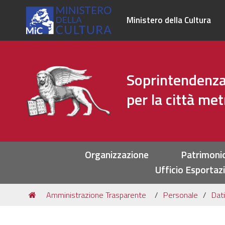
Ministero della Cultura
Soprintendenza 
per la città me
Sezioni
Organizzazione
Patrimoni
Ufficio Esportaz
Tu
Amministrazione Trasparente
Personale
Dati
sei
qui: