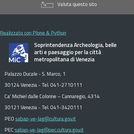
Valuta questo sito
Realizzato con Plone & Python
Soprintendenza Archeologia, belle
arti e paesaggio per la città
metropolitana di Venezia
Palazzo Ducale - S. Marco, 1
30124 Venezia - Tel. 041-2710111
C
a
'
Michiel dalle Colonne – Cannaregio, 4314
30121 Venezia -
Tel. 041-3420111
PEO
sabap-ve-lag@cultura.gov.it
PEC
sabap-ve-lag@pec.cultura.gov.it