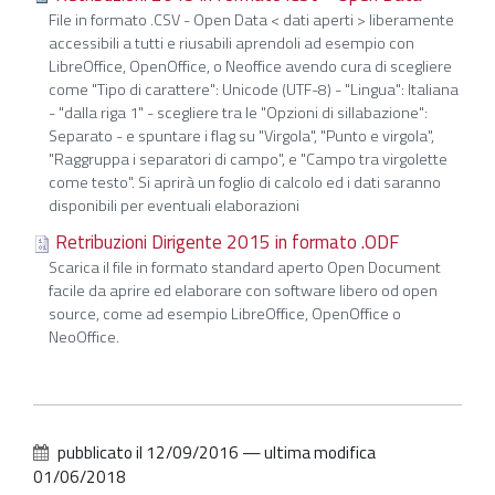
File in formato .CSV - Open Data < dati aperti > liberamente
accessibili a tutti e riusabili aprendoli ad esempio con
LibreOffice, OpenOffice, o Neoffice avendo cura di scegliere
come "Tipo di carattere": Unicode (UTF-8) - "Lingua": Italiana
- "dalla riga 1" - scegliere tra le "Opzioni di sillabazione":
Separato - e spuntare i flag su "Virgola", "Punto e virgola",
"Raggruppa i separatori di campo", e "Campo tra virgolette
come testo". Si aprirà un foglio di calcolo ed i dati saranno
disponibili per eventuali elaborazioni
Retribuzioni Dirigente 2015 in formato .ODF
Scarica il file in formato standard aperto Open Document
facile da aprire ed elaborare con software libero od open
source, come ad esempio LibreOffice, OpenOffice o
NeoOffice.
pubblicato il
12/09/2016
—
ultima modifica
01/06/2018