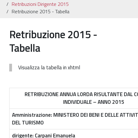
Retribuzioni Dirigente 2015
Patrimonio Storico-Artistico
Retribuzione 2015 - Tabella
Ufficio Esportazione
Retribuzione 2015 -
Ufficio Tutela
Tabella
Servizi
Galleria
Visualizza la tabella in xhtml
Contatti
RETRIBUZIONE ANNUA LORDA RISULTANTE DAL 
INDIVIDUALE – ANNO 2015
Amministrazione: MINISTERO DEI BENI E DELLE ATTIVI
DEL TURISMO
dirigente: Carpani Emanuela