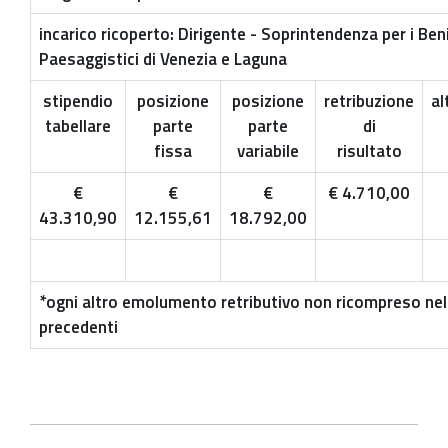
incarico ricoperto: Dirigente - Soprintendenza per i Beni
Paesaggistici di Venezia e Laguna
stipendio
posizione
posizione
retribuzione
al
tabellare
parte
parte
di
fissa
variabile
risultato
€
€
€
€ 4.710,00
43.310,90
12.155,61
18.792,00
*ogni altro emolumento retributivo non ricompreso nel
precedenti