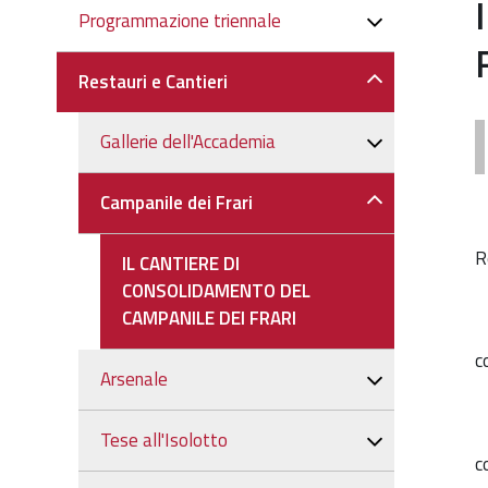
Navigazione
Programmazione triennale
Restauri e Cantieri
Gallerie dell'Accademia
Campanile dei Frari
R
IL CANTIERE DI
CONSOLIDAMENTO DEL
CAMPANILE DEI FRARI
c
Arsenale
Tese all'Isolotto
c