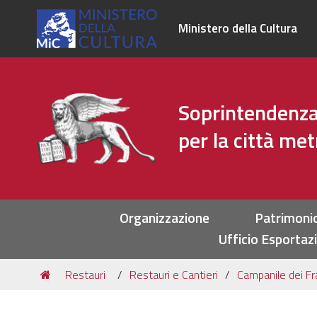
Ministero della Cultura
Soprintendenza 
per la città me
Sezioni
Organizzazione
Patrimoni
Ufficio Esportaz
Tu
Restauri
Restauri e Cantieri
Campanile dei Fra
sei
qui: