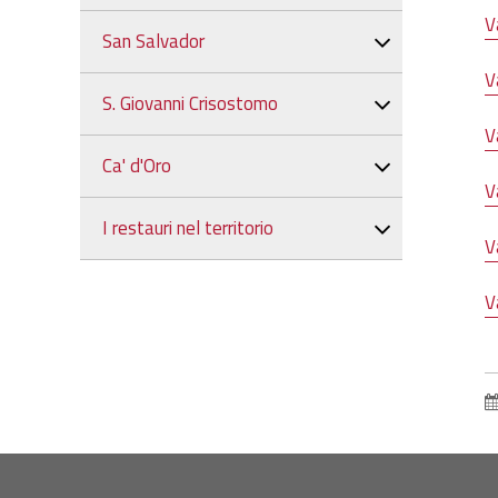
V
San Salvador
V
S. Giovanni Crisostomo
V
Ca' d'Oro
V
I restauri nel territorio
V
V