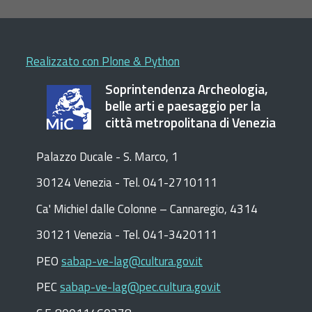
Realizzato con Plone & Python
Soprintendenza Archeologia,
belle arti e paesaggio per la
città metropolitana di Venezia
Palazzo Ducale - S. Marco, 1
30124 Venezia - Tel. 041-2710111
C
a
'
Michiel dalle Colonne – Cannaregio, 4314
30121 Venezia -
Tel. 041-3420111
PEO
sabap-ve-lag@cultura.gov.it
PEC
sabap-ve-lag@pec.cultura.gov.it