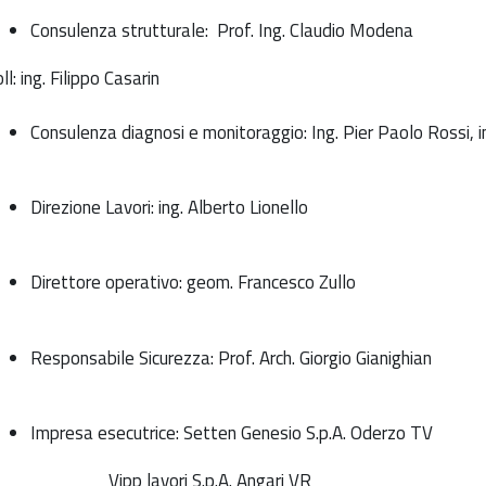
Consulenza strutturale:
Prof. Ing.
Claudio Modena
ll: ing.
Filippo Casarin
Consulenza diagnosi e monitoraggio:
Ing.
Pier Paolo Rossi
, 
Direzione Lavori:
ing.
Alberto Lionello
Direttore operativo:
geom.
Francesco Zullo
Responsabile Sicurezza:
Prof. Arch.
Giorgio Gianighian
Impresa esecutrice:
Setten Genesio S.p.A. Oderzo TV
ipp lavori S.p.A. Angari VR