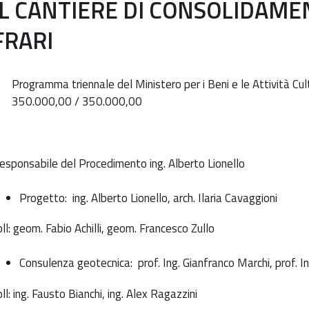
IL CANTIERE DI CONSOLIDAME
FRARI
Programma triennale del Ministero per i Beni e le Attività
350.000,00 / 350.000,00
esponsabile del Procedimento
ing.
Alberto Lionello
Progetto
: ing.
Alberto Lionello,
arch.
Ilaria Cavaggioni
oll
: geom.
Fabio Achilli,
geom.
Francesco Zullo
Consulenza geotecnica
:
prof. Ing.
Gianfranco Marchi
, prof. I
n
oll
: ing.
Fausto Bianchi
, ing.
Alex Ragazzini