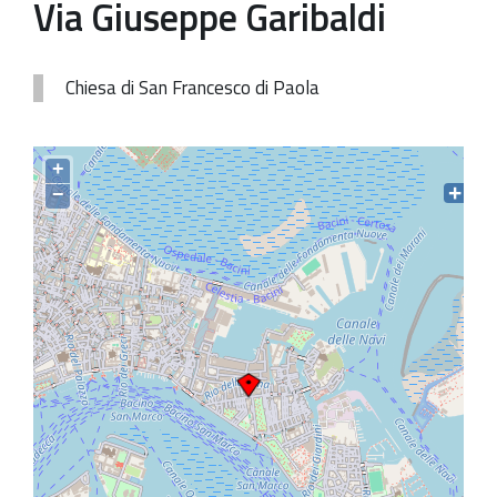
Via Giuseppe Garibaldi
Patrimonio Storico-Artistico
Ufficio Esportazione
Chiesa di San Francesco di Paola
Ufficio Tutela
Servizi
+
−
Galleria
Contatti