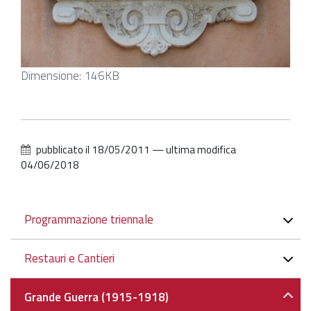
Clicca
Dimensione: 146KB
per
vedere
l'immagine
alle
pubblicato il
18/05/2011
—
ultima modifica
dimensioni
04/06/2018
originali…
Navigazione
Programmazione triennale
Restauri e Cantieri
Grande Guerra (1915-1918)