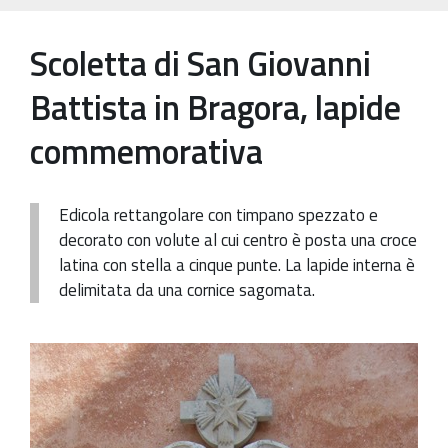
Patrimonio Storico-Artistico
Scoletta di San Giovanni
Ufficio Esportazione
Battista in Bragora, lapide
Ufficio Tutela
commemorativa
Servizi
Galleria
Edicola rettangolare con timpano spezzato e
Contatti
decorato con volute al cui centro è posta una croce
latina con stella a cinque punte. La lapide interna è
delimitata da una cornice sagomata.