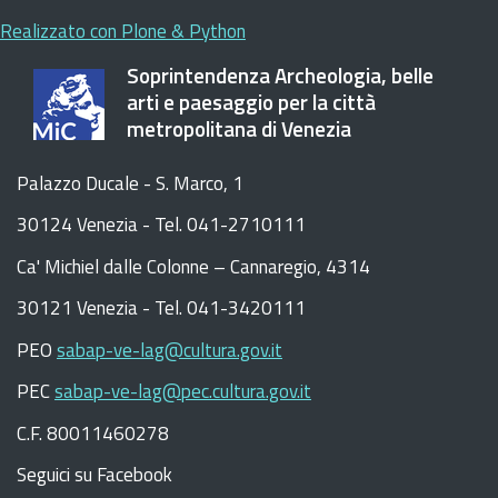
Realizzato con Plone & Python
Soprintendenza Archeologia, belle
arti e paesaggio per la città
metropolitana di Venezia
Palazzo Ducale - S. Marco, 1
30124 Venezia - Tel. 041-2710111
C
a
'
Michiel dalle Colonne – Cannaregio, 4314
30121 Venezia -
Tel. 041-3420111
PEO
sabap-ve-lag@cultura.gov.it
PEC
sabap-ve-lag@pec.cultura.gov.it
C.F. 80011460278
Seguici su Facebook