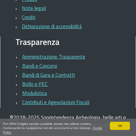
Note legali
Crediti
Dichiarazione di accessibilità
Trasparenza
Amministrazione Trasparente
Bandi e Concorsi
Bandi di Gara e Contratti
Bollo e PEC
Modulistica
Contributi e Agevolazioni Fiscali
©
2018-2025
Soprintendenza Archeologia, belle arti e
paesaggio per la città metropolitana di Venezia
Per offrirti il miglior servizio possibile questo sito utilizza cookies.
OK
Continuando la navigazione nel sito acconsenti al loro impiego.
Cookie
Policy