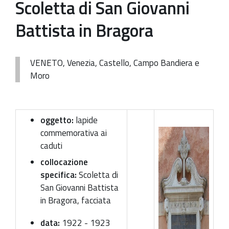
Scoletta di San Giovanni
Patrimonio Storico-Artistico
Battista in Bragora
Ufficio Esportazione
Ufficio Tutela
VENETO, Venezia, Castello, Campo Bandiera e
Moro
Servizi
Galleria
Contatti
oggetto:
lapide
commemorativa ai
caduti
collocazione
specifica:
Scoletta di
San Giovanni Battista
in Bragora, facciata
data:
1922 - 1923