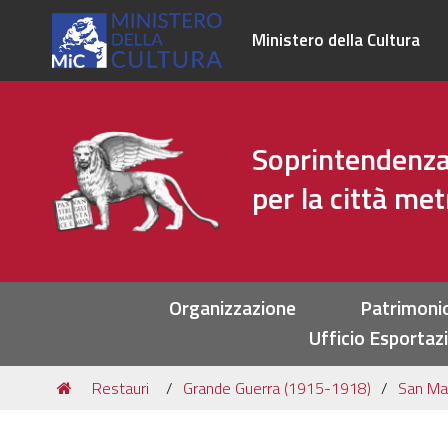
Ministero della Cultura
Soprintendenza 
per la città me
Sezioni
Organizzazione
Patrimoni
Ufficio Esportaz
Tu
Restauri
Grande Guerra (1915-1918)
San Ma
sei
qui: