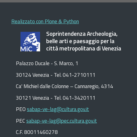
Realizzato con Plone & Python
Soprintendenza Archeologia,
belle arti e paesaggio per la
città metropolitana di Venezia
Palazzo Ducale - S. Marco, 1
30124 Venezia - Tel. 041-2710111
C
a
'
Michiel dalle Colonne – Cannaregio, 4314
30121 Venezia -
Tel. 041-3420111
PEO
sabap-ve-lag@cultura.gov.it
PEC
sabap-ve-lag@pec.cultura.gov.it
C.F. 80011460278