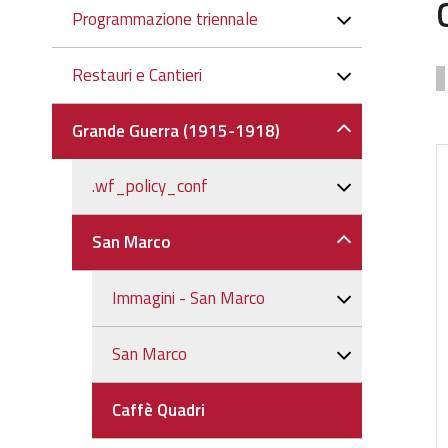
Navigazione
Programmazione triennale
Restauri e Cantieri
Grande Guerra (1915-1918)
.wf_policy_conf
San Marco
Immagini - San Marco
San Marco
Caffè Quadri