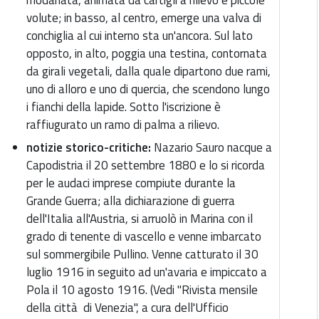
modanata, animata da cartigli a rilievo e piccole
volute; in basso, al centro, emerge una valva di
conchiglia al cui interno sta un'ancora. Sul lato
opposto, in alto, poggia una testina, contornata
da girali vegetali, dalla quale dipartono due rami,
uno di alloro e uno di quercia, che scendono lungo
i fianchi della lapide.
Sotto l'iscrizione è
raffiugurato un ramo di palma a rilievo.
notizie storico-critiche:
Nazario Sauro nacque a
Capodistria il 20 settembre 1880 e lo si ricorda
per le audaci imprese compiute durante la
Grande Guerra; alla dichiarazione di guerra
dell'Italia all'Austria, si arruolò in Marina con il
grado di tenente di vascello e venne imbarcato
sul sommergibile Pullino. Venne catturato il 30
luglio 1916 in seguito ad un'avaria e impiccato a
Pola il 10 agosto 1916. (Vedi "Rivista mensile
della città di Venezia", a cura dell'Ufficio