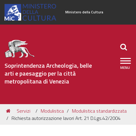
Ministero della Cultura
Soprintendenza Archeologia, belle
arti e paesaggio per la città
metropolitana di Venezia
Sezioni
Tu
Servizi
Modulistica
Modulistica standardizzata
Organizzazione
sei
Richiesta autorizzazione lavori Art. 21 D.Lgs.42/2004
qui:
Patrimonio Archeologico
Patrimonio Architettonico