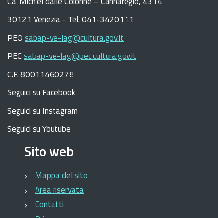
C
a
'
Michiel dalle Colonne – Cannaregio, 4314
30121 Venezia -
Tel. 041-3420111
PEO
sabap-ve-lag@cultura.gov.it
PEC
sabap-ve-lag@pec.cultura.gov.it
C.F. 80011460278
Seguici su Facebook
Seguici su Instagram
Seguici su Youtube
Sito web
Mappa del sito
Area riservata
Contatti