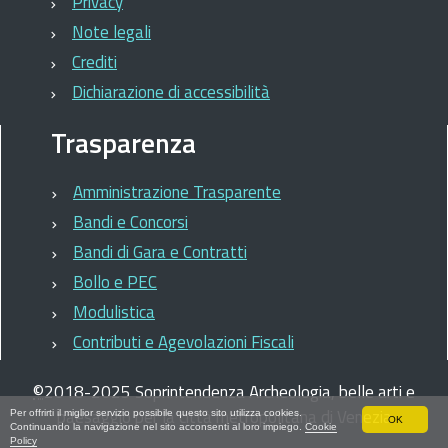
Privacy
Note legali
Crediti
Dichiarazione di accessibilità
Trasparenza
Amministrazione Trasparente
Bandi e Concorsi
Bandi di Gara e Contratti
Bollo e PEC
Modulistica
Contributi e Agevolazioni Fiscali
©
2018-2025
Soprintendenza Archeologia, belle arti e
paesaggio per la città metropolitana di Venezia
Per offrirti il miglior servizio possibile questo sito utilizza cookies.
OK
Continuando la navigazione nel sito acconsenti al loro impiego.
Cookie
Policy