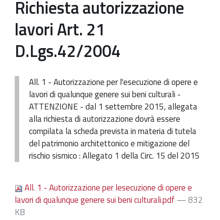
Richiesta autorizzazione
Patrimonio Storico-Artistico
lavori Art. 21
Ufficio Esportazione
D.Lgs.42/2004
Ufficio Tutela
Servizi
All. 1 - Autorizzazione per l'esecuzione di opere e
Galleria
lavori di qualunque genere sui beni culturali -
ATTENZIONE - dal 1 settembre 2015, allegata
Contatti
alla richiesta di autorizzazione dovrà essere
compilata la scheda prevista in materia di tutela
del patrimonio architettonico e mitigazione del
rischio sismico : Allegato 1 della Circ. 15 del 2015
All. 1 - Autorizzazione per lesecuzione di opere e
lavori di qualunque genere sui beni culturali.pdf
— 832
KB