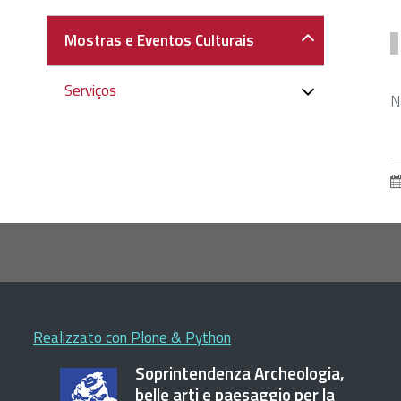
Mostras e Eventos Culturais
Serviços
N
Realizzato con Plone & Python
Soprintendenza Archeologia,
belle arti e paesaggio per la