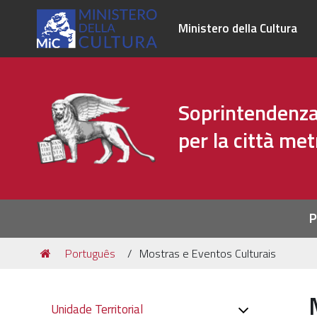
Ministero della Cultura
Soprintendenza 
per la città me
Sezioni
P
Tu
Português
Mostras e Eventos Culturais
sei
qui:
Navigazione
Unidade Territorial