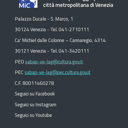
città metropolitana di Venezia
Palazzo Ducale - S. Marco, 1
30124 Venezia - Tel. 041-2710111
C
a
'
Michiel dalle Colonne – Cannaregio, 4314
30121 Venezia -
Tel. 041-3420111
PEO
sabap-ve-lag@cultura.gov.it
PEC
sabap-ve-lag@pec.cultura.gov.it
C.F. 80011460278
Seguici su Facebook
Seguici su Instagram
Seguici su Youtube