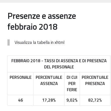
Patrimonio Storico-Artistico
Presenze e assenze
Ufficio Esportazione
febbraio 2018
Ufficio Tutela
Servizi
Visualizza la tabella in xhtml
Galleria
Contatti
FEBBRAIO 2018 - TASSI DI ASSENZA E DI PRESENZA
DEL PERSONALE
PERSONALE
PERCENTUALE
DI CUI
PERCENTUALE
ASSENZA
PER
PRESENZA
FERIE
46
17,28%
9,02%
82,72%