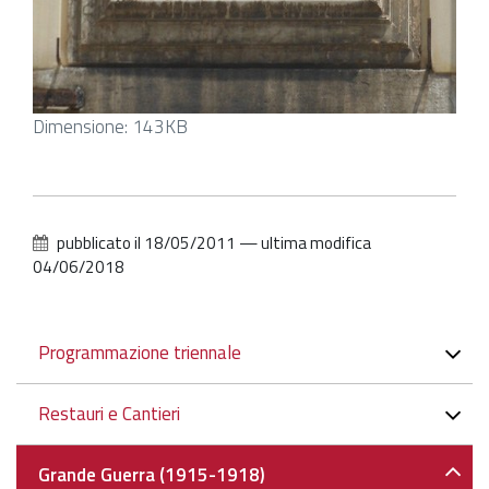
Clicca
Dimensione: 143KB
per
vedere
l'immagine
alle
pubblicato il
18/05/2011
—
ultima modifica
dimensioni
04/06/2018
originali…
Navigazione
Programmazione triennale
Restauri e Cantieri
Grande Guerra (1915-1918)