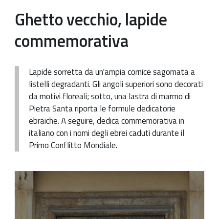
Ghetto vecchio, lapide
Patrimonio Storico-Artistico
commemorativa
Ufficio Esportazione
Ufficio Tutela
Lapide sorretta da un'ampia cornice sagomata a
Servizi
listelli degradanti. Gli angoli superiori sono decorati
Galleria
da motivi floreali; sotto, una lastra di marmo di
Pietra Santa riporta le formule dedicatorie
Contatti
ebraiche. A seguire, dedica commemorativa in
italiano con i nomi degli ebrei caduti durante il
Primo Conflitto Mondiale.