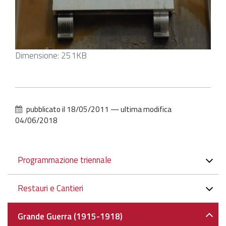
Clicca
Dimensione: 251KB
per
vedere
l'immagine
alle
pubblicato il
18/05/2011
—
ultima modifica
dimensioni
04/06/2018
originali…
Navigazione
Programmazione triennale
Restauri e Cantieri
Grande Guerra (1915-1918)