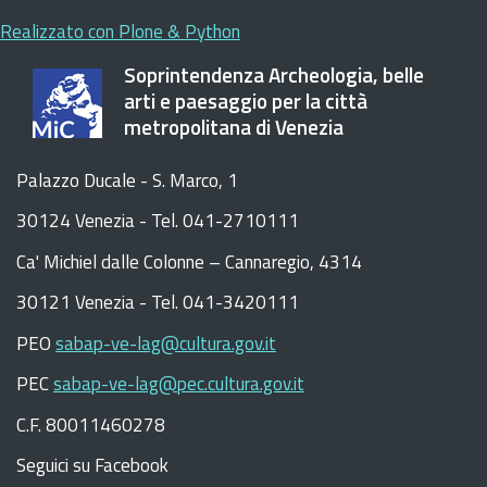
Realizzato con Plone & Python
Soprintendenza Archeologia, belle
arti e paesaggio per la città
metropolitana di Venezia
Palazzo Ducale - S. Marco, 1
30124 Venezia - Tel. 041-2710111
C
a
'
Michiel dalle Colonne – Cannaregio, 4314
30121 Venezia -
Tel. 041-3420111
PEO
sabap-ve-lag@cultura.gov.it
PEC
sabap-ve-lag@pec.cultura.gov.it
C.F. 80011460278
Seguici su Facebook