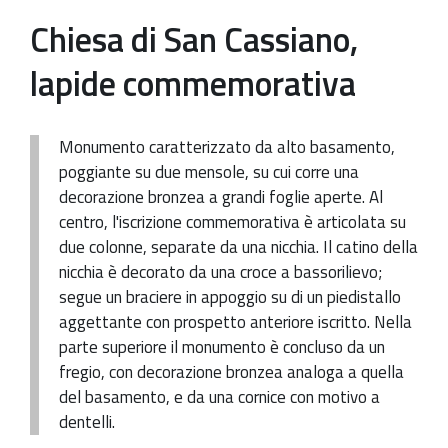
Chiesa di San Cassiano,
Patrimonio Storico-Artistico
lapide commemorativa
Ufficio Esportazione
Ufficio Tutela
Monumento caratterizzato da alto basamento,
Servizi
poggiante su due mensole, su cui corre una
Galleria
decorazione bronzea a grandi foglie aperte. Al
centro, l'iscrizione commemorativa è articolata su
Contatti
due colonne, separate da una nicchia. Il catino della
nicchia è decorato da una croce a bassorilievo;
segue un braciere in appoggio su di un piedistallo
aggettante con prospetto anteriore iscritto. Nella
parte superiore il monumento è concluso da un
fregio, con decorazione bronzea analoga a quella
del basamento, e da una cornice con motivo a
dentelli.